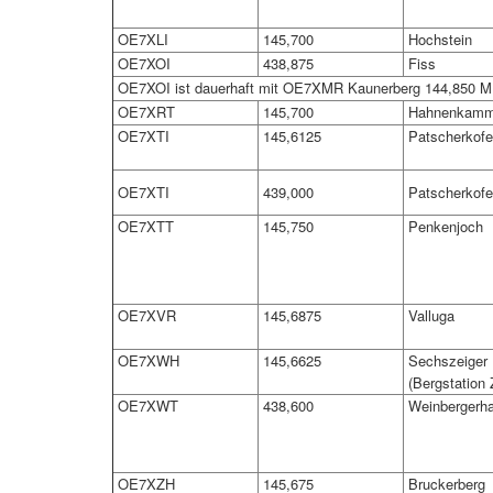
OE7XLI
145,700
Hochstein
OE7XOI
438,875
Fiss
OE7XOI ist dauerhaft mit OE7XMR Kaunerberg 144,850 MH
OE7XRT
145,700
Hahnenkam
OE7XTI
145,6125
Patscherkofe
OE7XTI
439,000
Patscherkofe
OE7XTT
145,750
Penkenjoch
OE7XVR
145,6875
Valluga
OE7XWH
145,6625
Sechszeiger
(Bergstation Z
OE7XWT
438,600
Weinbergerh
OE7XZH
145,675
Bruckerberg