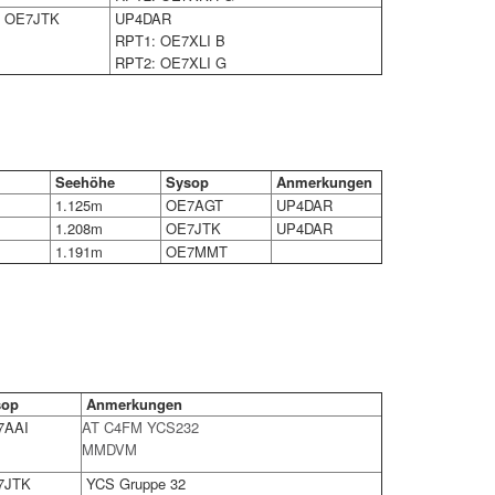
OE7JTK
UP4DAR
RPT1: OE7XLI B
RPT2: OE7XLI G
Seehöhe
Sysop
Anmerkungen
1.125m
OE7AGT
UP4DAR
1.208m
OE7JTK
UP4DAR
1.191m
OE7MMT
op
Anmerkungen
AAI
AT C4FM YCS232
MMDVM
7JTK
YCS Gruppe 32