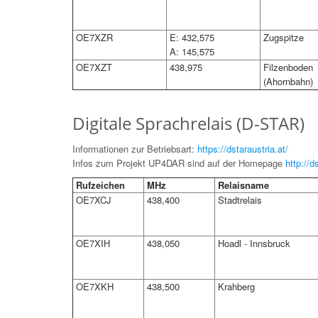
OE7XZR
E: 432,575
Zugspitze
A: 145,575
OE7XZT
438,975
Filzenboden
(Ahornbahn)
Digitale Sprachrelais (D-STAR)
Informationen zur Betriebsart:
https://dstaraustria.at/
Infos zum Projekt UP4DAR sind auf der Homepage
http://
Rufzeichen
MHz
Relaisname
OE7XCJ
438,400
Stadtrelais
OE7XIH
438,050
Hoadl - Innsbruck
OE7XKH
438,500
Krahberg