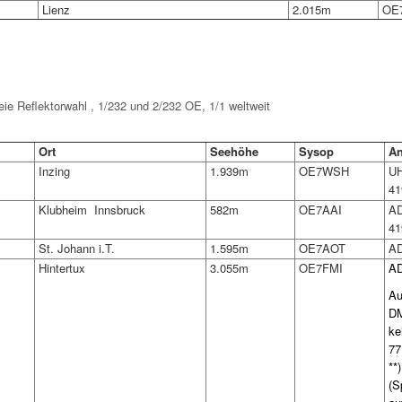
Lienz
2.015m
OE
reie Reflektorwahl , 1/232 und 2/232 OE, 1/1 weltweit
Ort
Seehöhe
Sysop
An
Inzing
1.939m
OE7WSH
UH
41
Klubheim Innsbruck
582m
OE7AAI
AD
41
St. Johann i.T.
1.595m
OE7AOT
AD
Hintertux
3.055m
OE7FMI
AD
Au
DM
ke
77
**
(S