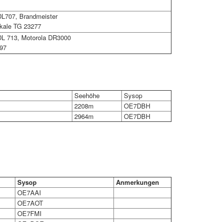
L707, Brandmeister
kale TG 23277
L 713, Motorola DR3000
97
Seehöhe
Sysop
2208m
OE7DBH
2964m
OE7DBH
Sysop
Anmerkungen
OE7AAI
OE7AOT
OE7FMI