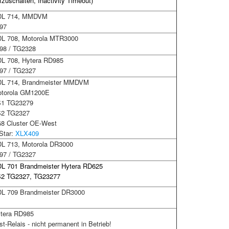
zuschalten, Inactivity Timeout)
L 714, MMDVM
97
L 708, Motorola MTR3000
98 / TG2328
L 708, Hytera RD985
97 / TG2327
L 714, Brandmeister MMDVM
torola GM1200E
1 TG23279
2 TG2327
8 Cluster OE-West
Star:
XLX409
L 713, Motorola DR3000
97 / TG2327
L 701 Brandmeister
Hytera RD625
2 TG2327, TG23277
L 709 Brandmeister DR3000
tera RD985
t-Relais - nicht permanent in Betrieb!