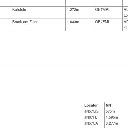
Kufstein
1.272m
OE7MPI
AD
Lo
Bruck am Ziller
1.043m
OE7FMI
AD
41
Locator
NN
JN57QG
575m
JN67FL
1.595m
JN57UA
3.277m