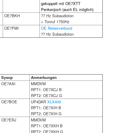
gekoppelt mit OE7XTT
Penkenjoch (auch EL möglich)
OE7BKH
77 Hz Subaudioton
+ Tonruf 1750Hz
OE7FMI
OE Relaisverbund
77 Hz Subaudioton
Sysop
Anmerkungen
OE7AAI
MMDVM
RPT1: OE7XCJ B
RPT2: OE7XCJ G
OE7BOE
UP4DAR
XLX409
RPT1: OE7XIH B
RPT2: OE7XIH G
OE7ERJ
MMDVM
RPT1: OE7XKH B
RPT2: OE7XKH G