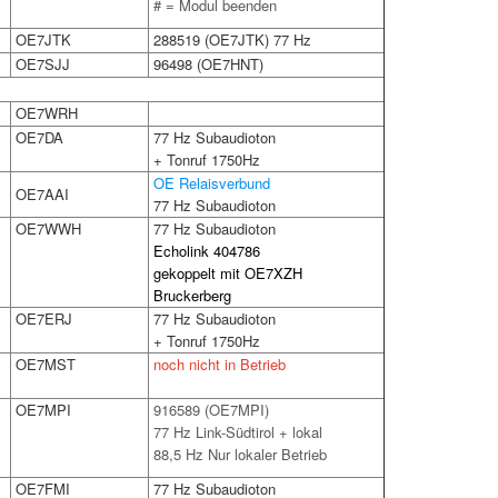
# = Modul beenden
OE7JTK
288519 (OE7JTK) 77 Hz
OE7SJJ
96498 (OE7HNT)
OE7WRH
OE7DA
77 Hz Subaudioton
+ Tonruf 1750Hz
OE Relaisverbund
OE7AAI
77 Hz Subaudioton
OE7WWH
77 Hz Subaudioton
Echolink 404786
gekoppelt mit OE7XZH
Bruckerberg
OE7ERJ
77 Hz Subaudioton
+ Tonruf 1750Hz
OE7MST
noch nicht in Betrieb
OE7MPI
916589 (OE7MPI)
77 Hz Link-Südtirol + lokal
88,5 Hz Nur lokaler Betrieb
OE7FMI
77 Hz Subaudioton