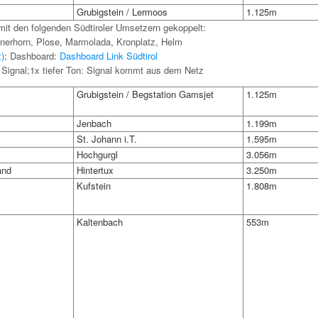
Grubigstein / Lermoos
1.125m
mit den folgenden Südtiroler Umsetzern gekoppelt:
tnerhorn, Plose, Marmolada, Kronplatz, Helm
z)
; Dashboard:
Dashboard Link Südtirol
 Signal;1x tiefer Ton: Signal kommt aus dem Netz
Grubigstein / Begstation Gamsjet
1.125m
Jenbach
1.199m
St. Johann i.T.
1.595m
Hochgurgl
3.056m
and
Hintertux
3.250m
Kufstein
1.808m
Kaltenbach
553m