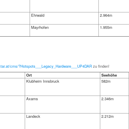
Ehrwald
2.964m
Mayrhofen
1.955m
dstar.at/cms/?Hotspots___Legacy_Hardware___UP4DAR
zu finden!
Ort
Seehöhe
Klubheim Innsbruck
582m
Axams
2.346m
Landeck
2.212m