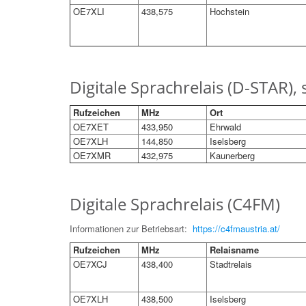
OE7XLI
438,575
Hochstein
Digitale Sprachrelais (D-STAR),
Rufzeichen
MHz
Ort
OE7XET
433,950
Ehrwald
OE7XLH
144,850
Iselsberg
OE7XMR
432,975
Kaunerberg
Digitale Sprachrelais (C4FM)
Informationen zur Betriebsart:
https://c4fmaustria.at/
Rufzeichen
MHz
Relaisname
OE7XCJ
438,400
Stadtrelais
OE7XLH
438,500
Iselsberg