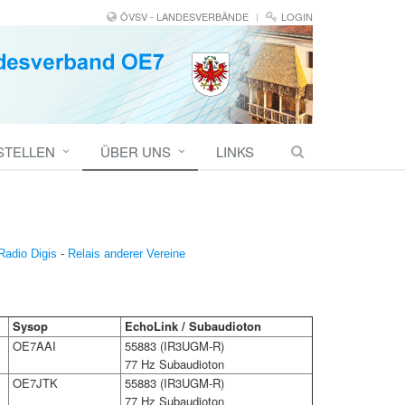
ÖVSV - LANDESVERBÄNDE
LOGIN
STELLEN
ÜBER UNS
LINKS
Radio Digis
-
Relais anderer Vereine
Sysop
EchoLink / Subaudioton
OE7AAI
55883 (IR3UGM-R)
77 Hz Subaudioton
OE7JTK
55883 (IR3UGM-R)
77 Hz Subaudioton