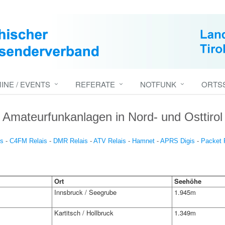
INE / EVENTS
REFERATE
NOTFUNK
ORTS
Amateurfunkanlagen in Nord- und Osttirol
is
-
C4FM Relais
-
DMR Relais
-
ATV Relais
-
Hamnet
-
APRS Digis
-
Packet 
Ort
Seehöhe
Innsbruck / Seegrube
1.945m
Kartitsch / Hollbruck
1.349m