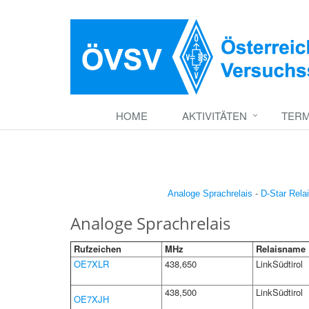
HOME
AKTIVITÄTEN
TERM
Analoge Sprachrelais
-
D-Star Rela
Analoge Sprachrelais
Rufzeichen
MHz
Relaisname
OE7XLR
438,650
LinkSüdtirol
438,500
LinkSüdtirol
OE7XJH