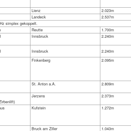
Lienz
2.023m
Landeck
2.537m
z simplex gekoppelt.
m
Reutte
1.700m
l
Innsbruck
2.240m
l
Innsbruck
2.240m
Finkenberg
2.095m
St. Anton a.A.
2.809m
Jerzens
2.373m
irbenlift)
aus
Kufstein
1.272m
Bruck am Ziller
1.043m