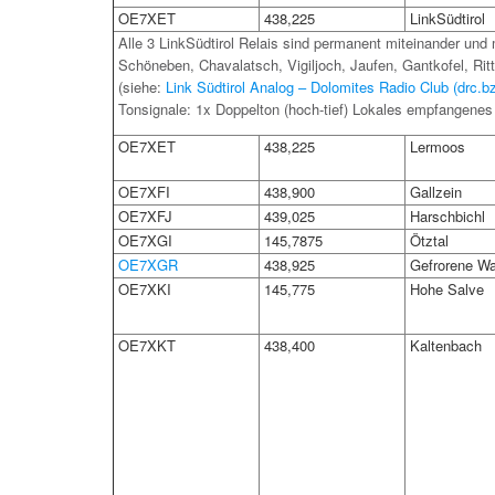
OE7XET
438,225
LinkSüdtirol
Alle 3 LinkSüdtirol Relais sind permanent miteinander und 
Schöneben, Chavalatsch, Vigiljoch, Jaufen, Gantkofel, Rit
(siehe:
Link Südtirol Analog – Dolomites Radio Club (drc.b
Tonsignale: 1x Doppelton (hoch-tief) Lokales empfangenes
OE7XET
438,225
Lermoos
OE7XFI
438,900
Gallzein
OE7XFJ
439,025
Harschbichl
OE7XGI
145,7875
Ötztal
OE7XGR
438,925
Gefrorene W
OE7XKI
145,775
Hohe Salve
OE7XKT
438,400
Kaltenbach