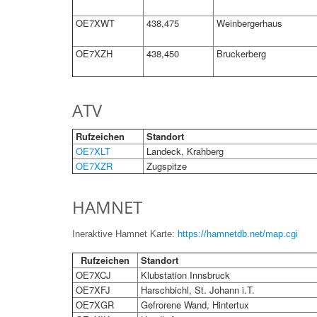
OE7XWT
438,475
Weinbergerhaus
OE7XZH
438,450
Bruckerberg
ATV
Rufzeichen
Standort
OE7XLT
Landeck, Krahberg
OE7XZR
Zugspitze
HAMNET
Ineraktive Hamnet Karte:
https://hamnetdb.net/map.cgi
Rufzeichen
Standort
OE7XCJ
Klubstation Innsbruck
OE7XFJ
Harschbichl, St. Johann i.T.
OE7XGR
Gefrorene Wand, Hintertux