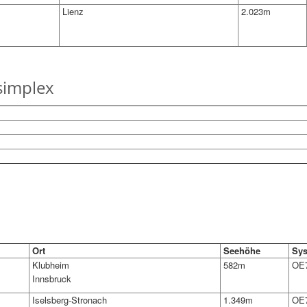
Lienz
2.023m
 simplex
Ort
Seehöhe
Sys
Klubheim
582m
OE7
Innsbruck
Iselsberg-Stronach
1.349m
OE