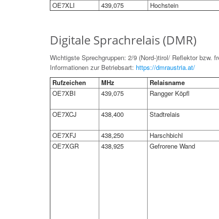
OE7XLI
439,075
Hochstein
Digitale Sprachrelais (DMR)
Wichtigste Sprechgruppen: 2/9 (Nord-)tirol/ Reflektor bzw. f
Informationen zur Betriebsart:
https://dmraustria.at/
Rufzeichen
MHz
Relaisname
OE7XBI
439,075
Rangger Köpfl
OE7XCJ
438,400
Stadtrelais
OE7XFJ
438,250
Harschbichl
OE7XGR
438,925
Gefrorene Wand