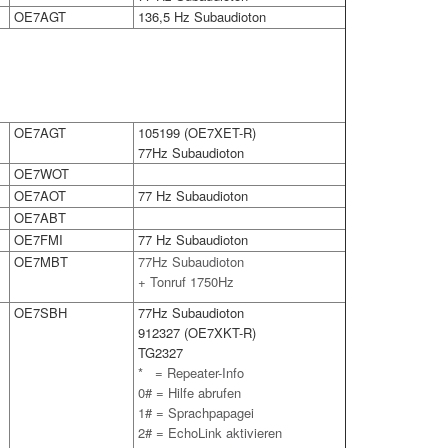
OE7AGT
136,5 Hz Subaudioton
OE7AGT
105199 (OE7XET-R)
77Hz Subaudioton
OE7WOT
OE7AOT
77 Hz Subaudioton
OE7ABT
OE7FMI
77 Hz Subaudioton
OE7MBT
77Hz Subaudioton
+ Tonruf 1750Hz
OE7SBH
77Hz Subaudioton
912327 (OE7XKT-R)
TG2327
* = Repeater-Info
0# = Hilfe abrufen
1# = Sprachpapagei
2# = EchoLink aktivieren