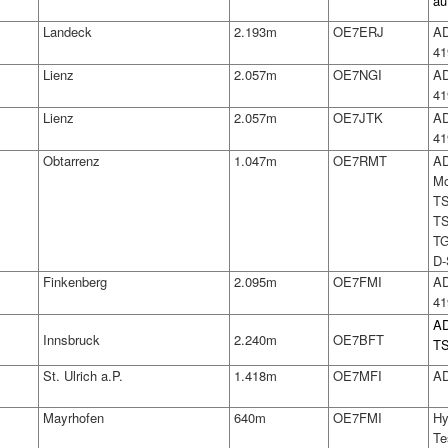
auf
Landeck
2.193m
OE7ERJ
AD
41
Lienz
2.057m
OE7NGI
AD
41
Lienz
2.057m
OE7JTK
AD
41
Obtarrenz
1.047m
OE7RMT
AD
Mo
TS
TS
TG
D-
Finkenberg
2.095m
OE7FMI
AD
41
AD
Innsbruck
2.240m
OE7BFT
TS
St. Ulrich a.P.
1.418m
OE7MFI
AD
Mayrhofen
640m
OE7FMI
Hy
Tes