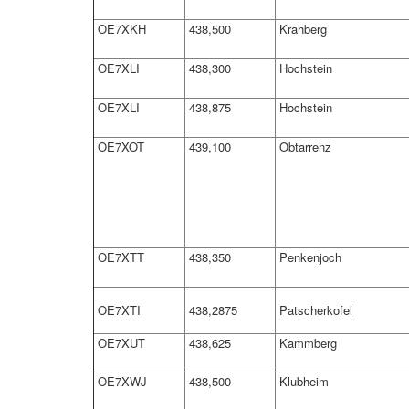
OE7XKH
438,500
Krahberg
OE7XLI
438,300
Hochstein
OE7XLI
438,875
Hochstein
OE7XOT
439,100
Obtarrenz
OE7XTT
438,350
Penkenjoch
OE7XTI
438,2875
Patscherkofel
OE7XUT
438,625
Kammberg
OE7XWJ
438,500
Klubheim