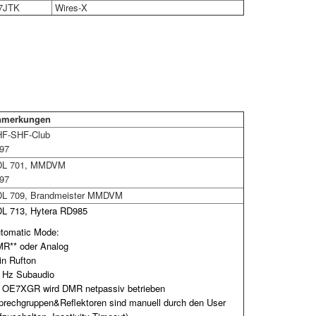
7JTK
Wires-X
merkungen
F-SHF-Club
97
L 701, MMDVM
97
L 709, Brandmeister MMDVM
L 713, Hytera RD985
tomatic Mode:
R** oder Analog
in Rufton
 Hz Subaudio
) OE7XGR wird DMR netpassiv betrieben
prechgruppen&Reflektoren sind manuell durch den User