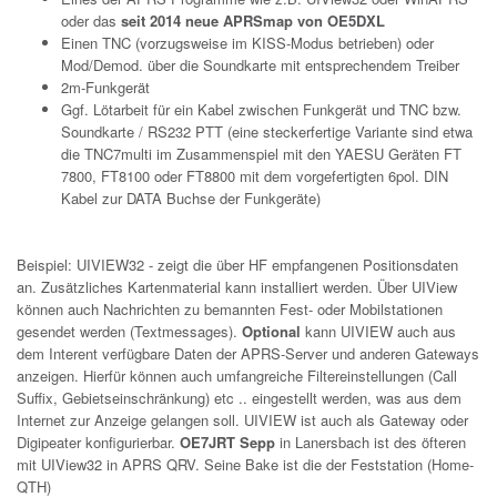
oder das
seit 2014 neue APRSmap von OE5DXL
Einen TNC (vorzugsweise im KISS-Modus betrieben) oder
Mod/Demod. über die Soundkarte mit entsprechendem Treiber
2m-Funkgerät
Ggf. Lötarbeit für ein Kabel zwischen Funkgerät und TNC bzw.
Soundkarte / RS232 PTT (eine steckerfertige Variante sind etwa
die TNC7multi im Zusammenspiel mit den YAESU Geräten FT
7800, FT8100 oder FT8800 mit dem vorgefertigten 6pol. DIN
Kabel zur DATA Buchse der Funkgeräte)
Beispiel: UIVIEW32 - zeigt die über HF empfangenen Positionsdaten
an. Zusätzliches Kartenmaterial kann installiert werden. Über UIView
können auch Nachrichten zu bemannten Fest- oder Mobilstationen
gesendet werden (Textmessages).
Optional
kann UIVIEW auch aus
dem Interent verfügbare Daten der APRS-Server und anderen Gateways
anzeigen. Hierfür können auch umfangreiche Filtereinstellungen (Call
Suffix, Gebietseinschränkung) etc .. eingestellt werden, was aus dem
Internet zur Anzeige gelangen soll. UIVIEW ist auch als Gateway oder
Digipeater konfigurierbar.
OE7JRT Sepp
in Lanersbach ist des öfteren
mit UIView32 in APRS QRV. Seine Bake ist die der Feststation (Home-
QTH)