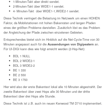
1-Minuten-Takt aber direkt sendet.
2-Minuten-Takt über WIDE1-1 sendet.
4- Minuten-Takt über WIDE1-1,WIDE2-1 sendet.
Diese Technik verringert die Belastung im Netzwerk um einen HOHEN
Faktor, da Mobilstationen mit hohen Bakenraten und langen Pfaden
eines der größten Probleme darstellen. Zusätzlich löst es das Problem
der Angleichung der Pfade zwischen einzelenen Gebieten.
Entsprechendes bietet sich im Hinblick auf die Net-Cycle-Time von 30
Minuten angepasst auch für die
Aussendungen von Digipeatern
an.
Für UI-DIGI kann dies wie folgt erreicht werden (2-Hop-Net):
BDL 1 NULL
BDL 2 WIDE2-1
BDL 3 WIDE2-2
BE 1 330
BE 2 550
BE 3 1750
Hier wird also der erste Bakentext lokal alle 10 Minuten abgestrahlt. Der
zweite Bakentext über zwei Hops alle 30 Minuten und der dritte
Bakentext über drei Hops alle Stunde.
Diese Technik ist z.B. auch im neuen Kenwood TM D710 implementiert.