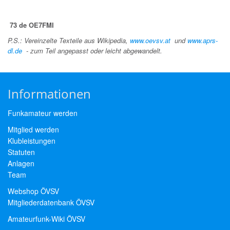
73 de OE7FMI
P.S.: Vereinzelte Texteile aus Wikipedia,
www.oevsv.at
und
www.aprs-
dl.de
- zum Teil angepasst oder leicht abgewandelt.
Informationen
Funkamateur werden
Mitglied werden
Klubleistungen
Statuten
Anlagen
Team
Webshop ÖVSV
Mitgliederdatenbank ÖVSV
Amateurfunk-Wiki ÖVSV