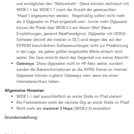
und ermöglichen den "Weitverkehr". Diese könnten technisch mit
WIDE1-1 bis WIDE7-7 (nach der Anzahl der gewünschten
"Hops") angesprochen werden. Regelmäßig sollten nicht mehr
als 3 Digipeater im Pfad eingestellt sein. Immer mehr Digipeater
kürzen die Pfade über WIDE3-3 auf diesen Wert (Neue
Empfehlungen, genannt NewParadigma). Digipeater mit UIDIGI-
Software (derzeit die meisten in DL!) sind wegen des auf den
EPROM beschränkten Softwareumfanges nicht zur Pfadkürzung
in der Lage, sie geben größer eingestellte Werte einfach nicht
weiter. Der User erreicht damit das Gegenteil von seiner Absicht!
Gateways
Diese digipeaten nicht im HF-Netz weiter, sondern
senden die Bakeninformationen an die APRS Server im Internet.
Digipeater können zugleich Gateways sein, wenn sie einen
Internetanschluss haben.
Allgemeine Hinweise:
WIDE1-1 darf ausschließlich an erster Stelle im Pfad stehen!
Bei Feststationen steht der nächste Digi an erster Stelle im Pfad!
Nicht mehr als
maximal 3 Hops
(WIDE3-3) einstellen!
Grundeinstellung: