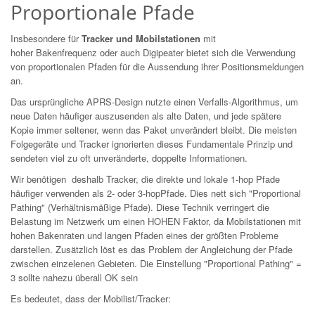
Proportionale Pfade
Insbesondere für
Tracker und Mobilstationen
mit
hoher Bakenfrequenz oder auch Digipeater bietet sich die Verwendung
von proportionalen Pfaden für die Aussendung ihrer Positionsmeldungen
an.
Das ursprüngliche APRS-Design nutzte einen Verfalls-Algorithmus, um
neue Daten häufiger auszusenden als alte Daten, und jede spätere
Kopie immer seltener, wenn das Paket unverändert bleibt. Die meisten
Folgegeräte und Tracker ignorierten dieses Fundamentale Prinzip und
sendeten viel zu oft unveränderte, doppelte Informationen.
Wir benötigen deshalb Tracker, die direkte und lokale 1-hop Pfade
häufiger verwenden als 2- oder 3-hopPfade. Dies nett sich "Proportional
Pathing" (Verhältnismäßige Pfade). Diese Technik verringert die
Belastung im Netzwerk um einen HOHEN Faktor, da Mobilstationen mit
hohen Bakenraten und langen Pfaden eines der größten Probleme
darstellen. Zusätzlich löst es das Problem der Angleichung der Pfade
zwischen einzelenen Gebieten. Die Einstellung "Proportional Pathing" =
3 sollte nahezu überall OK sein
Es bedeutet, dass der Mobilist/Tracker: