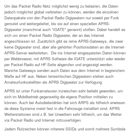
Um das Packet Radio Netz möglichst wenig zu belasten, die Daten
jedoch möglichst global verbreiten zu können, werden die einzelnen
Datenpakete von den Packet Radio Digipeatern nur soweit per Funk
geroutet und weitergeleitet, bis sie auf einen speziellen APRS-
Digipeater (manchmal auch "IGATE" genannt) stoßen. Dabei handelt es
sich um einen Packet Radio Digipeater, der an das Internet
angeschlossen ist. Zusätzlich gibt es reine APRS-Gateways, die zwar
keine Digipeater sind, aber alle gehörten Positionsdaten an die Internet-
APRS-Server weiterleiten. Die ins Internet eingespeisten Daten können
per Webbrowser, mit APRS Software die IGATE unterstützt oder wieder
per Packet-Radio auf HF-Seite abgerufen und angezeigt werden.
Manche Gateways senden auch Daten aus dem Internet in begrenztem
Maße auf HF aus. Neben terrestrischen Digipeatern stehen auch
Amateurfunksatelliten als APRS Digipeater zur Verfügung.
APRS ist unter Funkamateuren inzwischen sehr beliebt geworden, um
sich im Mobilbetrieb gegenseitig die eigene Position mitteilen zu
können. Auch bei Autodiebstählen hat sich ARPS als hilfreich erwiesen
da diese Systeme meist fest in die Fahrzeuge installiert sind. APRS
Wetterstationen sind z.B. bei Unwettern sehr hilfreich, um das Wetter
via Packet Radio und Internet mitzuverfolgen.
Jedem Rufzeichen können mherere SSIDs und somit mehrere Symbole