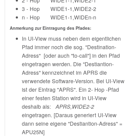
2 - Hop WIDE1-1,WIDE2-1
3 - Hop WIDE1-1,WIDE2-2
n - Hop WIDE1-1,WIDEn-n
Anmerkung zur Eintragung des Pfades:
In UI-View muss neben dem eigentlichen
Pfad immer noch die sog. "Destination-
Adress" [oder auch "to-call"] in den Pfad
eingetragen werden. Die "Destiantion-
Adress" kennzeichnet im APRS die
verwendete Software-Version. Bei UI-View
ist der Eintrag "APRS". Ein 2- Hop -Pfad
einer festen Station wird in UI-View
deshalb als:
APRS,WIDE2-2
eingetragen. [Daraus generiert UI-View
dann seine eigene "Destiantion-Adress" =
APU25N]