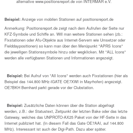
alternative
www.positionsreport.de
von INTERMAR e.V.
Beispiel:
Anzeige von mobilen Stationen auf positionsreport.de
Anmerkung: Positionsreport.de zeigt nach dem Aufrufen der Seite nur
KFZ-Symbole und Schiffe an. Will man weitere Stationen sehen (zb.:
Fixstationen oder Afu-Objekte aus Internet-Servern wie Umsetzer oder
Fielddaypositionen) so kann man über den Menüpunkt "APRS Icons"
die jeweiligen Stationssymbole hinzu oder wegklicken. Mit "ALL Icons"
werden alle verfügbaren Stationen und Informationen angezeigt.
Beispiel:
Bei Aufruf von "All Icons" werden auch Fixstationen (hier als
Beispiel das 144.800 MHz-IGATE OE7XWI in Mayrhofen) angezeigt.
OE7BKH Bernhard parkt gerade vor der Clubstation.
Beispiel:
Zusätzliche Daten können über die Station abgefragt
werden, z.B.: der Statustext, Zeitpunkt der letzten Bake oder das letzte
Gateway, welches das UNPROTO-AX25 Paket von der HF-Seite in das
Internet publiziert hat. (In diesem Fall das Gate OE7AAI, auf 144.800
MHz). Interessant ist auch der Digi-Path. Dazu aber später.