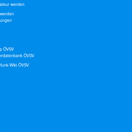
teur werden
 werden
tungen
p ÖVSV
derdatenbank ÖVSV
funk-Wiki ÖVSV