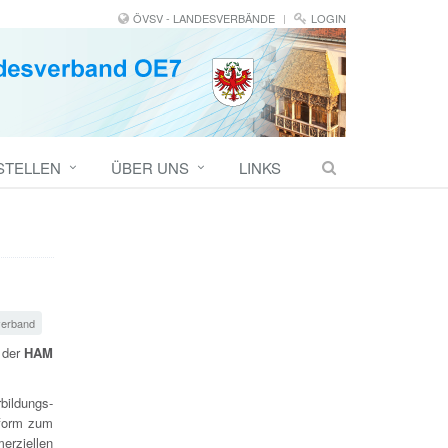
ÖVSV - LANDESVERBÄNDE
LOGIN
STELLEN
ÜBER UNS
LINKS
erband
f der
HAM
bildungs-
tform zum
rziellen