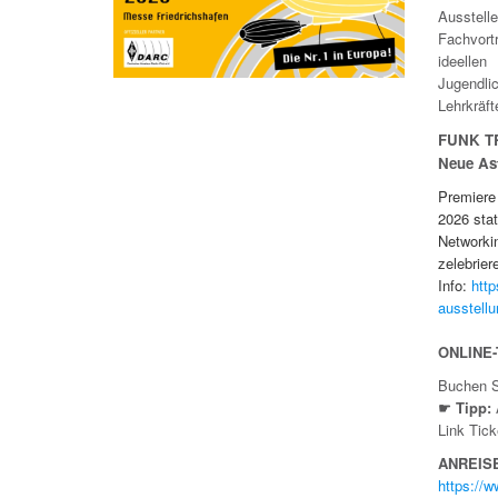
Ausstell
Fachvor
ideellen
Jugendlic
Lehrkräf
FUNK T
Neue Ast
Premiere
2026 sta
Networki
zelebrier
Info:
http
ausstellu
ONLINE
Buchen S
☛
Tipp:
Link Tic
ANREIS
https://