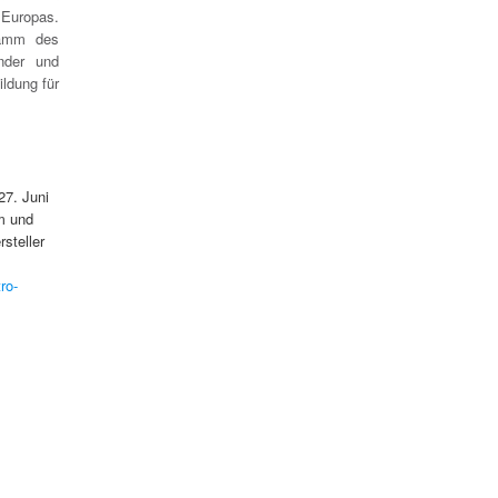
 Europas.
ramm des
nder und
ildung für
27. Juni
m und
steller
ro-