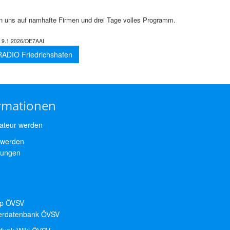
en uns auf namhafte Firmen und drei Tage volles Programm.
:
9.1.2026/OE7AAI
ADIO Friedrichshafen
rmationen
teur werden
 werden
tungen
p ÖVSV
derdatenbank ÖVSV