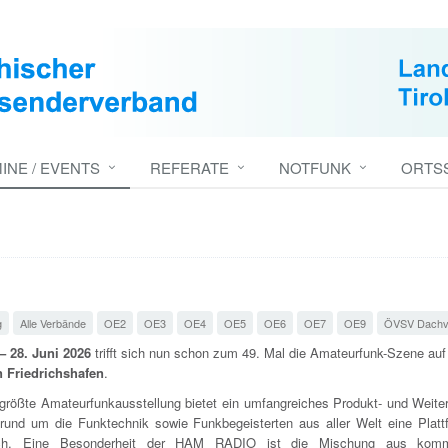
INE / EVENTS
REFERATE
NOTFUNK
ORTS
g
Alle Verbände
OE2
OE3
OE4
OE5
OE6
OE7
OE9
ÖVSV Dachv
 – 28. Juni 2026
trifft sich nun schon zum 49. Mal die Amateurfunk-Szene au
 Friedrichshafen
.
größte Amateurfunkausstellung bietet ein umfangreiches Produkt- und Weiter
rund um die Funktechnik sowie Funkbegeisterten aus aller Welt eine Plat
ch. Eine Besonderheit der HAM RADIO ist die Mischung aus komme