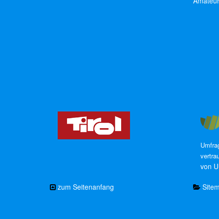
Amateur
Umfrag
vertra
von U
zum Seitenanfang
Site