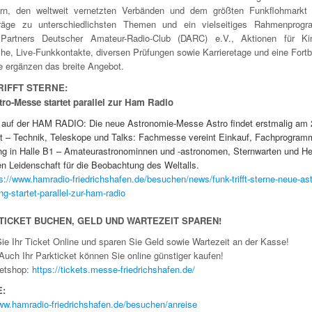
ern, den weltweit vernetzten Verbänden und dem größten Funkflohmarkt
träge zu unterschiedlichsten Themen und ein vielseitiges Rahmenprog
 Partners Deutscher Amateur-Radio-Club (DARC) e.V., Aktionen für Ki
he, Live-Funkkontakte, diversen Prüfungen sowie Karrieretage und eine Fortb
te ergänzen das breite Angebot.
RIFFT STERNE:
ro-Messe startet parallel zur Ham Radio
 auf der HAM RADIO: Die neue Astronomie-Messe Astro findet erstmalig am 
tt – Technik, Teleskope und Talks: Fachmesse vereint Einkauf, Fachprogram
ng in Halle B1 – Amateurastronominnen und -astronomen, Sternwarten und Her
en Leidenschaft für die Beobachtung des Weltalls.
s://www.hamradio-friedrichshafen.de/besuchen/news/funk-trifft-sterne-neue-ast
ng-startet-parallel-zur-ham-radio
-TICKET BUCHEN, GELD UND WARTEZEIT SPAREN!
ie Ihr Ticket Online und sparen Sie Geld sowie Wartezeit an der Kasse!
Auch Ihr Parkticket können Sie online günstiger kaufen!
ketshop:
https://tickets.messe-friedrichshafen.de/
E:
www.hamradio-friedrichshafen.de/besuchen/anreise