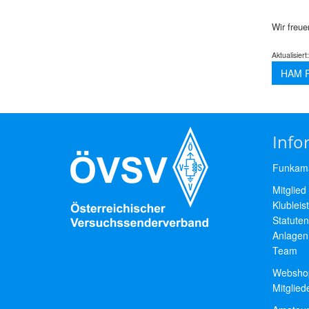
Wir freu
Aktualisiert
HAM R
Info
Funkama
Mitglied
Klubleis
Statuten
Anlagen
Team
Websho
Mitglie