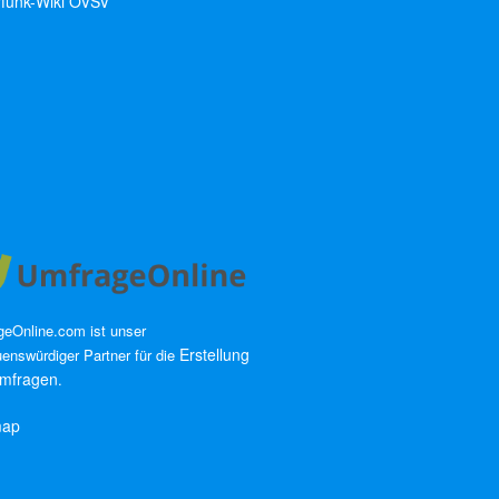
funk-Wiki ÖVSV
eOnline.com ist unser
Erstellung
uenswürdiger Partner für die
mfragen
.
map